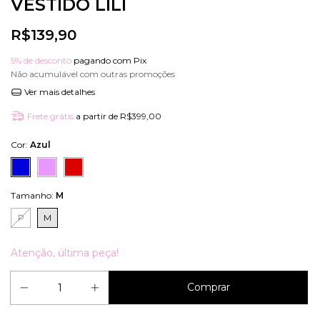
VESTIDO LILI
R$139,90
5% de desconto
pagando com Pix
Não acumulável com outras promoções
Ver mais detalhes
Frete grátis
a partir de
R$399,00
Cor:
Azul
Tamanho:
M
P
M
Atenção, última peça!