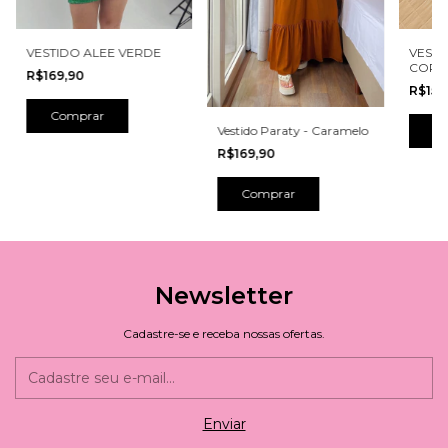
VESTIDO ALEE VERDE
VESTI
CORE
R$169,90
R$159
Comprar
C
Vestido Paraty - Caramelo
R$169,90
Comprar
Newsletter
Cadastre-se e receba nossas ofertas.